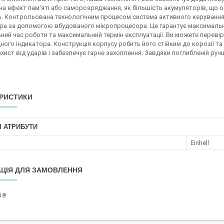
а ефект пам'яті або саморозряджання, як більшість акумуляторів, що о
ь. Контрольована технологічним процесом система активного керуван
ра за допомогою вбудованого мікропроцесора. Це гарантує максимальн
ний час роботи та максимальний термін експлуатації. Ви можете переві
ного індикатора. Конструкція корпусу робить його стійким до корозії т
хист від ударів і забезпечує гарне захоплення. Завдяки поглибленій ручц
РИСТИКИ
І АТРИБУТИ
к
Einhell
ЦІЯ ДЛЯ ЗАМОВЛЕННЯ
 ₴