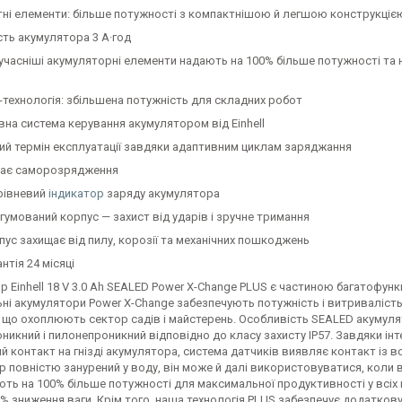
тні елементи: більше потужності з компактнішою й легшою конструкціє
сть акумулятора 3 А·год
учасніші акумуляторні елементи надають на 100% більше потужності та н
-технологія: збільшена потужність для складних робот
вна система керування акумулятором від Einhell
ий термін експлуатації завдяки адаптивним циклам заряджання
ає саморозрядження
рівневий
індикатор
заряду акумулятора
гумований корпус — захист від ударів і зручне тримання
пус захищає від пилу, корозії та механічних пошкоджень
нтія 24 місяці
 Einhell 18 V 3.0 Ah SEALED Power X-Change PLUS є частиною багатофункц
ні акумулятори Power X-Change забезпечують потужність і витривалість
, що охоплюють сектор садів і майстерень. Особливість SEALED акумуля
икний і пилонепроникний відповідно до класу захисту IP57. Завдяки ін
 контакт на гнізді акумулятора, система датчиків виявляє контакт із в
 повністю занурений у воду, він може й далі використовуватися, коли ві
ть на 100% більше потужності для максимальної продуктивності у всіх 
0% зниження ваги. Крім того, наша технологія PLUS забезпечує додатков