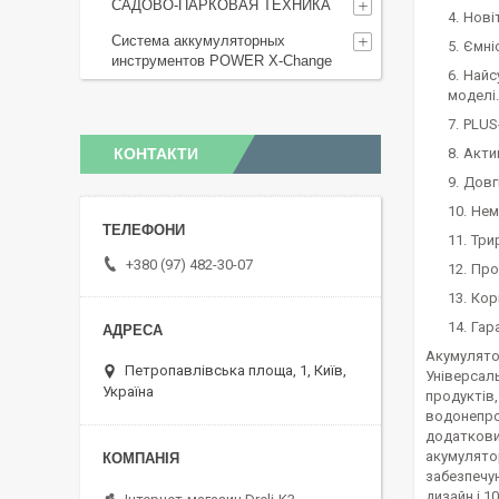
САДОВО-ПАРКОВАЯ ТЕХНИКА
Нові
Система аккумуляторных
Ємні
инструментов POWER X-Change
Найс
моделі.
PLUS
КОНТАКТИ
Акти
Довг
Нем
Три
+380 (97) 482-30-07
Про
Кор
Гара
Акумулятор
Петропавлівська площа, 1, Київ,
Універсаль
Україна
продуктів
водонепрон
додатковий
акумулятор
забезпечую
дизайн і 1