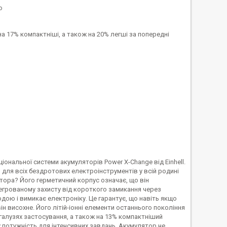
ю
а 17% компактніші, а також на 20% легші за попередні
іональної системи акумуляторів Power X-Change від Einhell.
 для всіх бездротових електроінструментів у всій родині
тора? Його герметичний корпус означає, що він
тегрованому захисту від короткого замикання через
одою і вимикає електроніку. Це гарантує, що навіть якщо
н висохне. Його літій-іонні елементи останнього покоління
галузях застосування, а також на 13% компактніший
у потужність для інтенсивних завдань. Акумулятор не