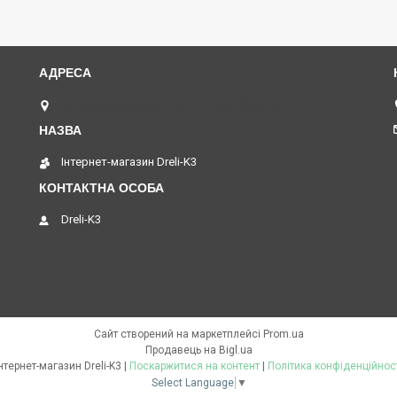
Петропавлівська площа, 1, Київ, Україна
Інтернет-магазин Dreli-K3
Dreli-K3
Сайт створений на маркетплейсі
Prom.ua
Продавець на Bigl.ua
Інтернет-магазин Dreli-K3 |
Поскаржитися на контент
|
Політика конфіденційнос
Select Language
▼