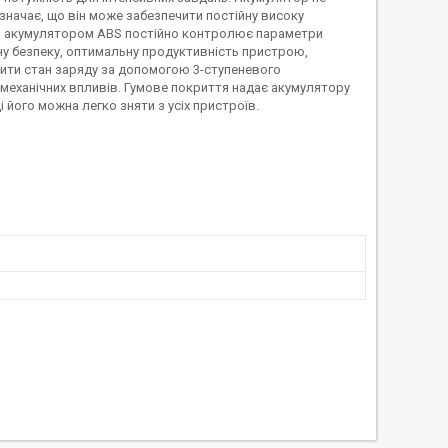
значає, що він може забезпечити постійну високу
ня акумулятором ABS постійно контролює параметри
у безпеку, оптимальну продуктивність пристрою,
рити стан заряду за допомогою 3-ступеневого
а механічних впливів. Гумове покриття надає акумулятору
і його можна легко зняти з усіх пристроїв.