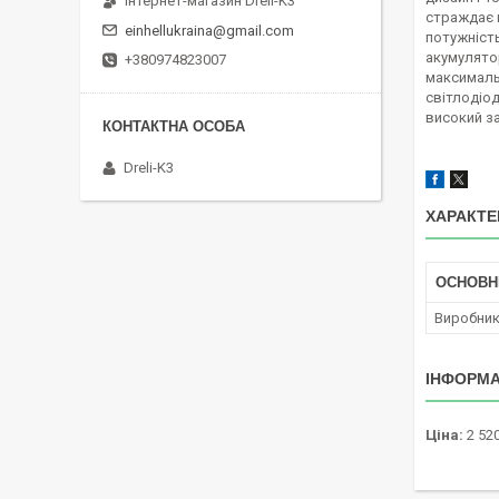
Інтернет-магазин Dreli-K3
страждає н
einhellukraina@gmail.com
потужніст
акумулято
+380974823007
максималь
світлодіод
високий за
Dreli-K3
ХАРАКТЕ
ОСНОВН
Виробни
ІНФОРМА
Ціна:
2 520