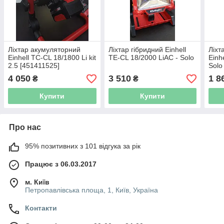
Ліхтар акумуляторний
Ліхтар гібридний Einhell
Ліхт
Einhell TC-CL 18/1800 Li kit
TE-CL 18/2000 LiAC - Solo
Einh
2.5 [451411525]
Solo
4 050
3 510
1 8
₴
₴
Купити
Купити
Про нас
95% позитивних з 101 відгука за рік
Працює з 06.03.2017
м. Київ
Петропавлівська площа, 1, Київ, Україна
Контакти