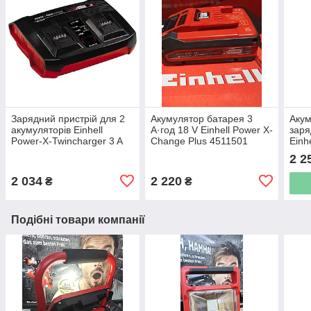
Зарядний пристрій для 2
Акумулятор батарея 3
Акум
акумуляторів Einhell
А·год 18 V Einhell Power X-
заря
Power-X-Twincharger 3 A
Change Plus 4511501
Einh
(4512069)
[451
2 2
2 034
2 220
₴
₴
Подібні товари компанії