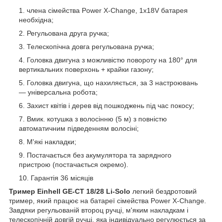
члена сімейства Power X-Change, 1x18V батарея
необхідна;
Регульована друга ручка;
Телескопічна довга регульована ручка;
Головка двигуна з можливістю повороту на 180° для
вертикальних поверхонь + крайки газону;
Головка двигуна, що нахиляється, за 3 настроювань
— універсальна робота;
Захист квітів і дерев від пошкоджень під час покосу;
Вмик. котушка з волосінню (5 м) з повністю
автоматичним підведенням волосіні;
М'які накладки;
Постачається без акумулятора та зарядного
пристрою (постачається окремо).
Гарантія 36 місяців
Тример Einhell GE-CT 18/28 Li-Solo
легкий бездротовий
тример, який працює на батареї сімейства Power X-Change.
Завдяки регульованій второц ручці, м'яким накладкам і
телескопічній довгій ручці, яка індивідуально регулюється за