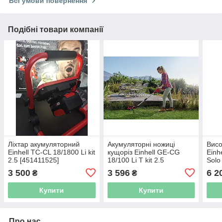
Всі умови повернення
Подібні товари компанії
Ліхтар акумуляторний
Акумуляторні ножиці
Висо
Einhell TC-CL 18/1800 Li kit
кущоріз Einhell GE-CG
Einh
2.5 [451411525]
18/100 Li T kit 2.5
Solo
[34101025]
3 500
3 596
6 2
₴
₴
Купити
Купити
Про нас