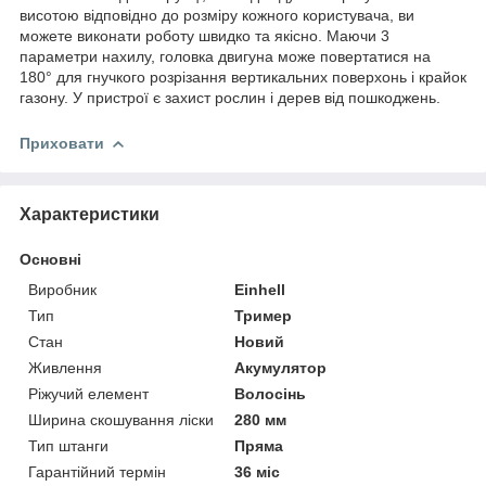
висотою відповідно до розміру кожного користувача, ви
можете виконати роботу швидко та якісно. Маючи 3
параметри нахилу, головка двигуна може повертатися на
180° для гнучкого розрізання вертикальних поверхонь і крайок
газону. У пристрої є захист рослин і дерев від пошкоджень.
Приховати
Характеристики
Основні
Виробник
Einhell
Тип
Тример
Стан
Новий
Живлення
Акумулятор
Ріжучий елемент
Волосінь
Ширина скошування ліски
280 мм
Тип штанги
Пряма
Гарантійний термін
36 міс