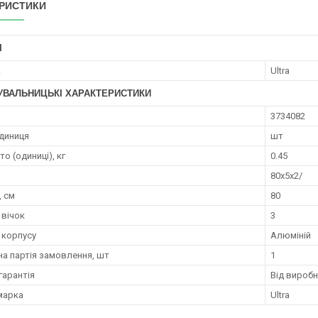
РИСТИКИ
І
к
Ultra
УВАЛЬНИЦЬКІ ХАРАКТЕРИСТИКИ
3734082
диниця
шт
то (одиниці), кг
0.45
80x5x2/
 см
80
 вічок
3
 корпусу
Алюміній
на партія замовлення, шт
1
гарантія
Від вироб
марка
Ultra