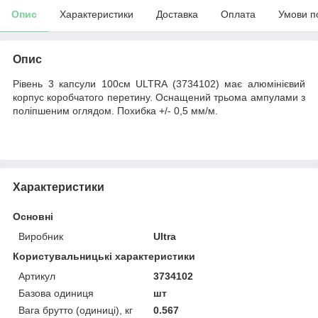
Опис
Характеристики
Доставка
Оплата
Умови п
Опис
Рівень 3 капсули 100см ULTRA (3734102) має алюмінієвий
корпус коробчатого перетину. Оснащений трьома ампулами з
поліпшеним оглядом. Похибка +/- 0,5 мм/м.
Характеристики
Основні
Виробник
Ultra
Користувальницькі характеристики
Артикул
3734102
Базова одиниця
шт
Вага брутто (одиниці), кг
0.567