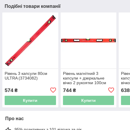
Подібні товари компанії
Рівень 3 капсули 80см
Рівень магнітний 3
Ріве
ULTRA (3734082)
капсули + дзеркальне
капс
вічко 2 рукоятки 100см
вічк
ULTRA (3716242)
ULTR
574
744
638
₴
₴
Купити
Купити
Про нас
95% позитивних з 101 відгука за рік