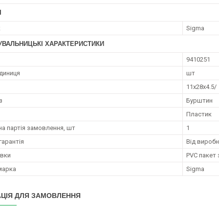
І
к
Sigma
УВАЛЬНИЦЬКІ ХАРАКТЕРИСТИКИ
9410251
диниця
шт
11x28x4.5/
з
Бурштин
Пластик
на партія замовлення, шт
1
гарантія
Від вироб
овки
PVC пакет
марка
Sigma
ЦІЯ ДЛЯ ЗАМОВЛЕННЯ