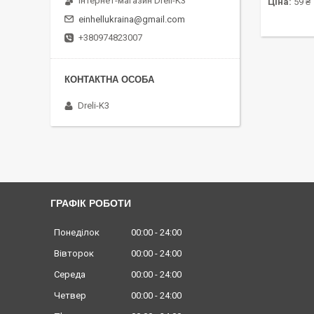
Інтернет-магазин Dreli-K3
Ціна:
59 ₴
einhellukraina@gmail.com
+380974823007
Dreli-K3
ГРАФІК РОБОТИ
Понеділок
00:00
24:00
Вівторок
00:00
24:00
Середа
00:00
24:00
Четвер
00:00
24:00