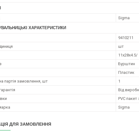
І
к
Sigma
УВАЛЬНИЦЬКІ ХАРАКТЕРИСТИКИ
9410211
диниця
шт
11x28x4.5/
з
Бурштин
Пластик
на партія замовлення, шт
1
гарантія
Від вироб
овки
PVC пакет
марка
Sigma
ЦІЯ ДЛЯ ЗАМОВЛЕННЯ