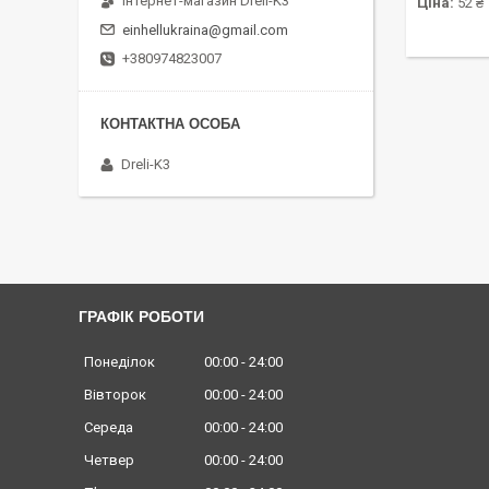
Інтернет-магазин Dreli-K3
Ціна:
52 ₴
einhellukraina@gmail.com
+380974823007
Dreli-K3
ГРАФІК РОБОТИ
Понеділок
00:00
24:00
Вівторок
00:00
24:00
Середа
00:00
24:00
Четвер
00:00
24:00