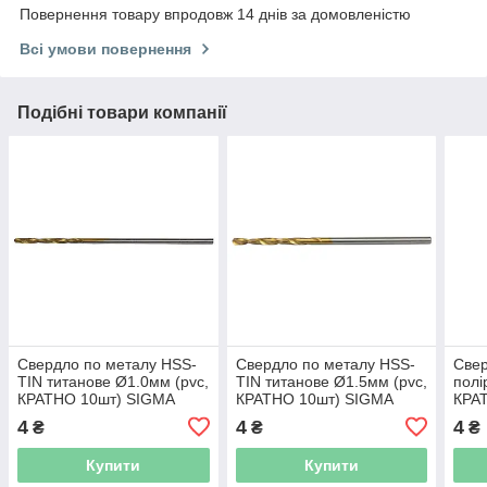
Повернення товару впродовж 14 днів за домовленістю
Всі умови повернення
Подібні товари компанії
Свердло по металу HSS-
Свердло по металу HSS-
Свер
TIN титанове Ø1.0мм (pvc,
TIN титанове Ø1.5мм (pvc,
полі
КРАТНО 10шт) SIGMA
КРАТНО 10шт) SIGMA
КРА
(1165031)
(1165081)
(116
4
4
4
₴
₴
₴
Купити
Купити