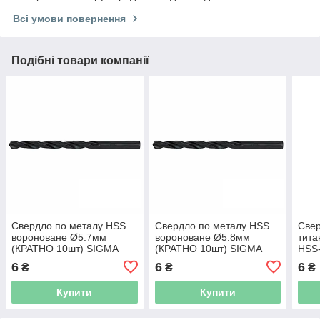
Всі умови повернення
Подібні товари компанії
Свердло по металу HSS
Свердло по металу HSS
Свер
вороноване Ø5.7мм
вороноване Ø5.8мм
тита
(КРАТНО 10шт) SIGMA
(КРАТНО 10шт) SIGMA
HSS
(1000571)
(1000581)
10шт
6
6
6
₴
₴
₴
Купити
Купити