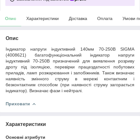
Опис
Характеристики
Доставка
Оплата
Умови п
Опис
Індикатор напруги індуктивний 140мм 70-250В SIGMA
(4008621) багатофункціональний індикатор напруги
індуктивний 70-250В призначений для виявлення розриву
дроту під ізоляцією, перевірки працездатності побутових
приладів, ламп розжарювання і запобіжників. Також визначає
наявність змінного струму в мережі контактним і
безконтактним способом (при наявності струму загорається
індикатор). Визначає фази і нейтралі.
Приховати
Характеристики
Основні атрибути