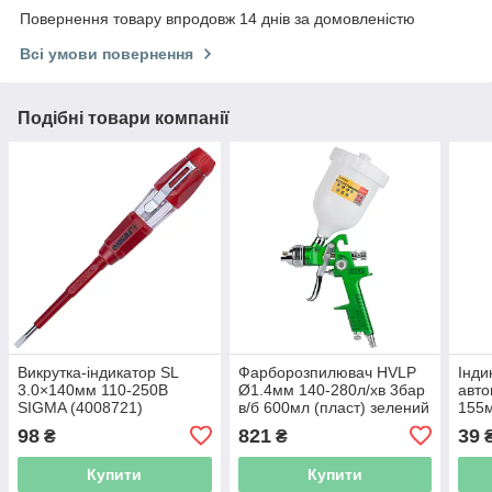
Повернення товару впродовж 14 днів за домовленістю
Всі умови повернення
Подібні товари компанії
Викрутка-індикатор SL
Фарборозпилювач HVLP
Інди
3.0×140мм 110-250В
Ø1.4мм 140-280л/хв 3бар
авто
SIGMA (4008721)
в/б 600мл (пласт) зелений
155
SIGMA (6812021)
98
821
39
₴
₴
Купити
Купити