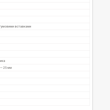
 гумовими вставками
ника
 — 25 мм