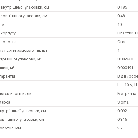
внутрішньої упаковки, см
0,185
зовнішньої упаковки, см
0,48
 м
10
 корпусу
Пластик з
 полотна
Сталь
на партія замовлення, шт
1
трішньої упаковки, м³
0,002553
ниці, м³
0,000491
гарантія
Від вироб
L — 10 м, H
рювальної шкали
Метрична
марка
Sigma
нутрішньої упаковки, см
0,092
овнішньої упаковки, см
0,315
олотна, мм
25