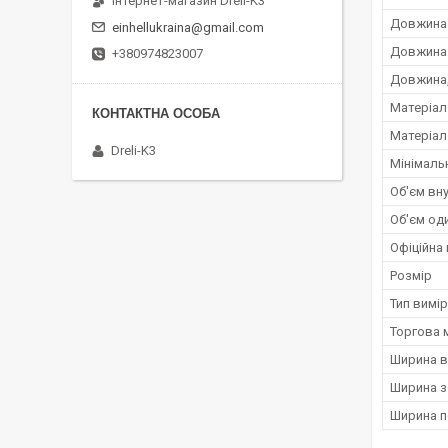
Інтернет-магазин Dreli-K3
Довжина 
einhellukraina@gmail.com
Довжина 
+380974823007
Довжина,
Матеріал
Матеріал
Dreli-K3
Мінімаль
Об'єм вну
Об'єм оди
Офіційна 
Розмір
Тип вимі
Торгова 
Ширина в
Ширина з
Ширина п