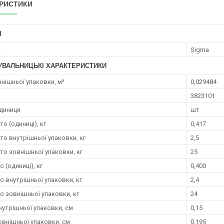
РИСТИКИ
І
к
Sigma
УВАЛЬНИЦЬКІ ХАРАКТЕРИСТИКИ
внішньої упаковки, м³
0,029484
3823101
диниця
шт
то (одиниці), кг
0,417
то внутрішньої упаковки, кг
2,5
то зовнішньої упаковки, кг
25
о (одиниці), кг
0,400
о внутрішньої упаковки, кг
2,4
о зовнішньої упаковки, кг
24
нутрішньої упаковки, см
0,15
овнішньої упаковки, см
0,195