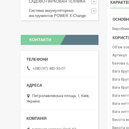
САДОВО-ПАРКОВАЯ ТЕХНИКА
ХАРАКТЕ
Система аккумуляторных
инструментов POWER X-Change
ОСНОВН
Виробни
КОРИСТ
КОНТАКТИ
Oб'єм зо
Артикул
Базова о
+380 (97) 482-30-07
Вага брут
Вага брут
Вага брут
Вага нетт
Петропавлівська площа, 1, Київ,
Україна
Вага нетт
Вага нетт
Висота в
Висота з