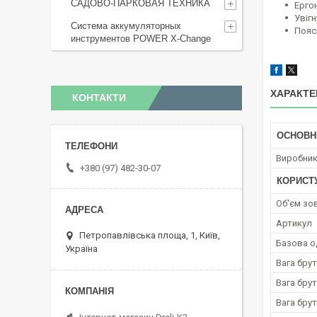
САДОВО-ПАРКОВАЯ ТЕХНИКА
Ерго
Увіг
Система аккумуляторных
Пояс
инструментов POWER X-Change
ХАРАКТЕ
КОНТАКТИ
ОСНОВН
Виробни
+380 (97) 482-30-07
КОРИСТ
Oб'єм зо
Артикул
Петропавлівська площа, 1, Київ,
Базова о
Україна
Вага брут
Вага брут
Вага брут