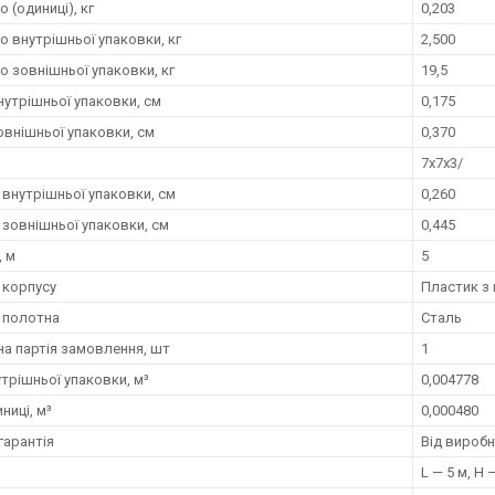
о (одиниці), кг
0,203
о внутрішньої упаковки, кг
2,500
о зовнішньої упаковки, кг
19,5
нутрішньої упаковки, см
0,175
овнішньої упаковки, см
0,370
7x7x3/
внутрішньої упаковки, см
0,260
зовнішньої упаковки, см
0,445
 м
5
 корпусу
Пластик з
 полотна
Сталь
на партія замовлення, шт
1
трішньої упаковки, м³
0,004778
ниці, м³
0,000480
гарантія
Від вироб
L — 5 м, H 