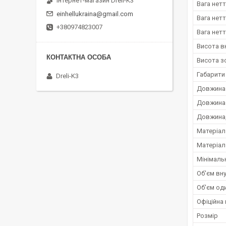
Інтернет-магазин Dreli-K3
Вага нетт
einhellukraina@gmail.com
Вага нетт
+380974823007
Вага нетт
Висота в
Висота з
Габарити
Dreli-K3
Довжина 
Довжина 
Довжина,
Матеріал
Матеріал
Мінімаль
Об'єм вну
Об'єм оди
Офіційна 
Розмір