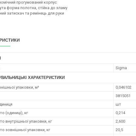
номічний прогумований корпус
нута форма полотна, стійка до зламу
ний затискач та ремінець для руки
РИСТИКИ
І
к
Sigma
УВАЛЬНИЦЬКІ ХАРАКТЕРИСТИКИ
внішньої упаковки, м³
0,046102
3815051
диниця
шт
то (одиниці), кг
0,214
то внутрішньої упаковки, кг
2,600
то зовнішньої упаковки, кг
20,5