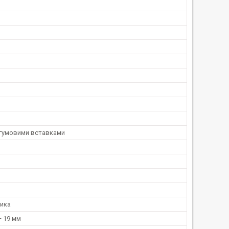
 гумовими вставками
ника
— 19 мм