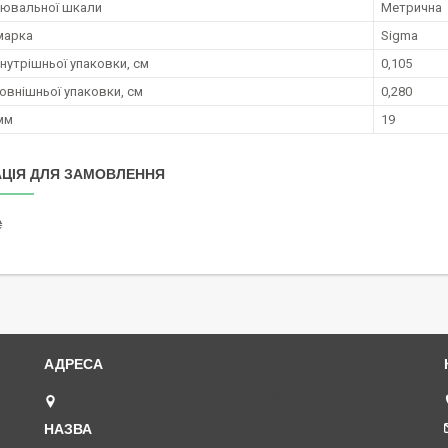
рювальної шкали
Метрична
марка
Sigma
нутрішньої упаковки, см
0,105
овнішньої упаковки, см
0,280
мм
19
ЦІЯ ДЛЯ ЗАМОВЛЕННЯ
₴
Петропавлівська площа, 1, Київ, Україна