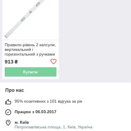
Правило-рівень 2 капсули,
вертикальний і
горизонтальний з ручками
Profi 2000мм SIGMA
913
₴
(3712201)
Купити
Про нас
95% позитивних з 101 відгука за рік
Працює з 06.03.2017
м. Київ
Петропавлівська площа, 1, Київ, Україна