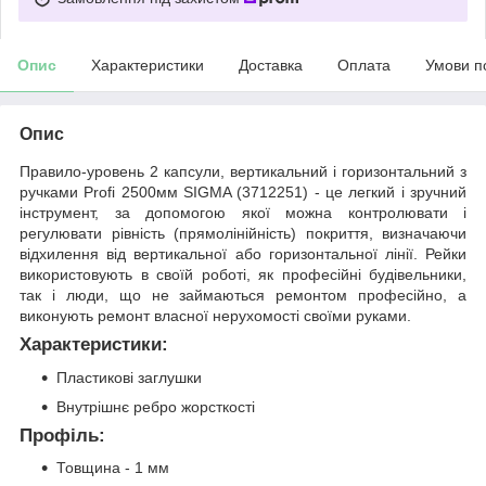
Опис
Характеристики
Доставка
Оплата
Умови п
Опис
Правило-уровень 2 капсули, вертикальний і горизонтальний з
ручками Profi 2500мм SIGMA (3712251) - це легкий і зручний
інструмент, за допомогою якої можна контролювати і
регулювати рівність (прямолінійність) покриття, визначаючи
відхилення від вертикальної або горизонтальної лінії. Рейки
використовують в своїй роботі, як професійні будівельники,
так і люди, що не займаються ремонтом професійно, а
виконують ремонт власної нерухомості своїми руками.
Характеристики:
Пластикові заглушки
Внутрішнє ребро жорсткості
Профіль:
Товщина - 1 мм