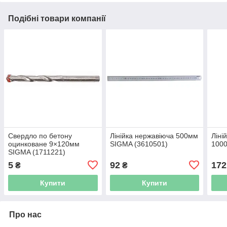
Подібні товари компанії
Свердло по бетону
Лінійка нержавіюча 500мм
Ліні
оцинковане 9×120мм
SIGMA (3610501)
100
SIGMA (1711221)
5
92
172
₴
₴
Купити
Купити
Про нас