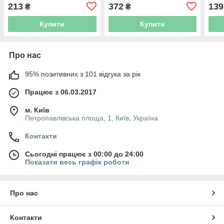
20м×13мм SIGMA
50м×13мм SIGMA
SIGM
213
372
139
₴
₴
(3831201)
(3831501)
Купити
Купити
Про нас
95% позитивних з 101 відгука за рік
Працює з 06.03.2017
м. Київ
Петропавлівська площа, 1, Київ, Україна
Контакти
Сьогодні працює з 00:00 до 24:00
Показати весь графік роботи
Про нас
Контакти