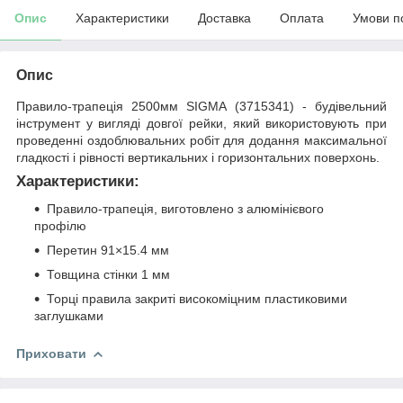
Опис
Характеристики
Доставка
Оплата
Умови п
Опис
Правило-трапеція 2500мм SIGMA (3715341) - будівельний
інструмент у вигляді довгої рейки, який використовують при
проведенні оздоблювальних робіт для додання максимальної
гладкості і рівності вертикальних і горизонтальних поверхонь.
Характеристики:
Правило-трапеція, виготовлено з алюмінієвого
профілю
Перетин 91×15.4 мм
Товщина стінки 1 мм
Торці правила закриті високоміцним пластиковими
заглушками
Приховати