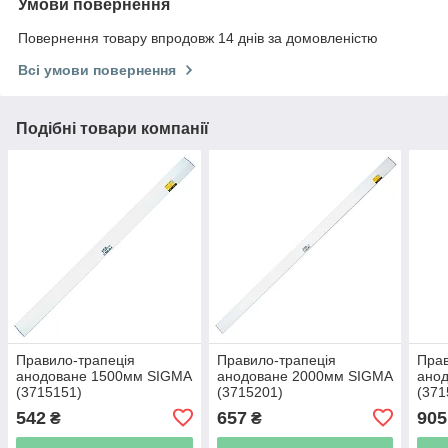
Умови повернення
Повернення товару впродовж 14 днів за домовленістю
Всі умови повернення
Подібні товари компанії
Правило-трапеція
Правило-трапеція
Прав
анодоване 1500мм SIGMA
анодоване 2000мм SIGMA
ано
(3715151)
(3715201)
(371
542
657
905
₴
₴