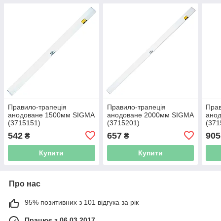
Правило-трапеція
Правило-трапеція
Прав
анодоване 1500мм SIGMA
анодоване 2000мм SIGMA
ано
(3715151)
(3715201)
(371
542
657
905
₴
₴
Купити
Купити
Про нас
95% позитивних з 101 відгука за рік
Працює з 06.03.2017