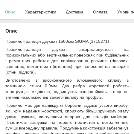
Опис
Характеристики
Доставка
Оплата
Умови п
Опис
Правило-трапеція двухват 1500мм SIGMA (3715271)
Правило-трапеція двухват використовується на
горизонтальних або вертикальних поверхнях при будівельних
і ремонтних роботах для вирівнювання розчинів (гіпсових,
вапняних, цементних і бетонних) при нанесенні на поверхні
(стіни, підлога).
Виготовлено з високоякісного алюмінієвого сплаву з
товщиною стінки 0.9мм. Два ребра жорсткості роблять
конструкцію міцнішою, підвищують зносостійкість і опір до
вигинів незалежно від важеля впливу на профіль.
Правило має дві напівкруглі борозни вздовж усього виробу,
які, крім надання жорсткості, сприяють більш зручному хвату
двома руками, виступаючи опорою для пальців майстра.
Пластикові заглушки на торцях протистоять потраплянню
суміші всередину правила. Продумана конструкція забезпечує
міцність і довговічність інструменту, зручність в роботі і знижує