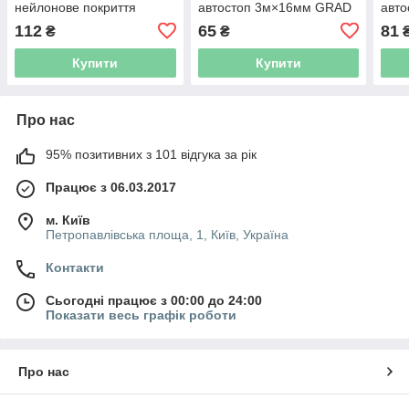
нейлонове покриття
автостоп 3м×16мм GRAD
авт
3м×16мм SIGMA
(3821715)
(382
112
65
81
₴
₴
(3823131)
Купити
Купити
Про нас
95% позитивних з 101 відгука за рік
Працює з 06.03.2017
м. Київ
Петропавлівська площа, 1, Київ, Україна
Контакти
Сьогодні працює з 00:00 до 24:00
Показати весь графік роботи
Про нас