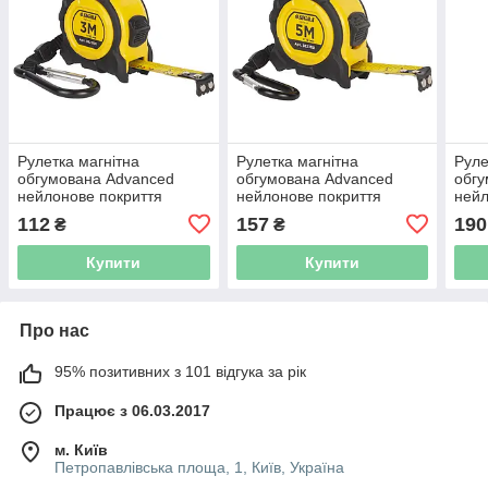
Рулетка магнітна
Рулетка магнітна
Руле
обгумована Advanced
обгумована Advanced
обгу
нейлонове покриття
нейлонове покриття
нейл
3м×16мм SIGMA
5м×19мм SIGMA
5м×
112
157
190
₴
₴
(3823131)
(3823151)
(382
Купити
Купити
Про нас
95% позитивних з 101 відгука за рік
Працює з 06.03.2017
м. Київ
Петропавлівська площа, 1, Київ, Україна