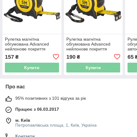
Рулетка магнітна
Рулетка магнітна
Руле
обгумована Advanced
обгумована Advanced
обгу
нейлонове покриття
нейлонове покриття
авт
5м×19мм SIGMA
5м×25мм SIGMA
(382
157
190
65
₴
₴
(3823151)
(3823161)
Купити
Купити
Про нас
95% позитивних з 101 відгука за рік
Працює з 06.03.2017
м. Київ
Петропавлівська площа, 1, Київ, Україна
Контакти