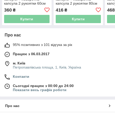
капсула 2 рукоятки 60см
капсула 2 рукоятки 80см
капс
SIGMA (3717121)
SIGMA (3717131)
SIGM
360
416
468
₴
₴
Купити
Купити
Про нас
95% позитивних з 101 відгука за рік
Працює з 06.03.2017
м. Київ
Петропавлівська площа, 1, Київ, Україна
Контакти
Сьогодні працює з 00:00 до 24:00
Показати весь графік роботи
Про нас