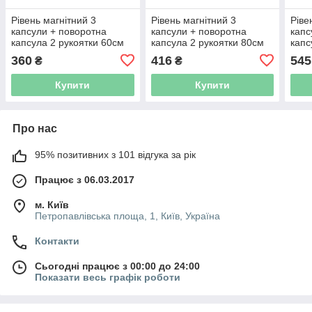
Рівень магнітний 3
Рівень магнітний 3
Ріве
капсули + поворотна
капсули + поворотна
капс
капсула 2 рукоятки 60см
капсула 2 рукоятки 80см
капс
SIGMA (3717121)
SIGMA (3717131)
SIGM
360
416
545
₴
₴
Купити
Купити
Про нас
95% позитивних з 101 відгука за рік
Працює з 06.03.2017
м. Київ
Петропавлівська площа, 1, Київ, Україна
Контакти
Сьогодні працює з 00:00 до 24:00
Показати весь графік роботи