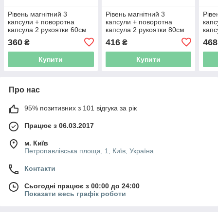
Рівень магнітний 3
Рівень магнітний 3
Ріве
капсули + поворотна
капсули + поворотна
капс
капсула 2 рукоятки 60см
капсула 2 рукоятки 80см
капс
SIGMA (3717121)
SIGMA (3717131)
SIGM
360
416
468
₴
₴
Купити
Купити
Про нас
95% позитивних з 101 відгука за рік
Працює з 06.03.2017
м. Київ
Петропавлівська площа, 1, Київ, Україна
Контакти
Сьогодні працює з 00:00 до 24:00
Показати весь графік роботи