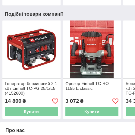
Подібні товари компанії
Генератор бензиновий 2.1
Фрезер Einhell TC-RO
Бенз
кВт Einhell TC-PG 25/1/E5
1155 E classic
кВт 
(4152600)
TC-P
14 800
3 072
34 
₴
₴
Купити
Купити
Про нас