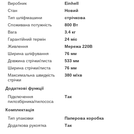
Виробник
Einhell
Стан
Новий
Тип шліфмашини
стрічкова
Споживана потужність
800 Вт
Вага
3.4 кг
Гарантійний термін
24 міс
Живлення
Мережа 220В
Ширина шліфування
76 мм
Довжина стрічки/листа
533 мм
Ширина стрічки/листа
76 мм
Максимальна швидкість
380 м/хв
стрічки
Додаткові функції
Підключення
Так
пилозбірника/пилососа
Комплектація
Тип упаковки
Паперова коробка
Додаткова рукоятка
Так