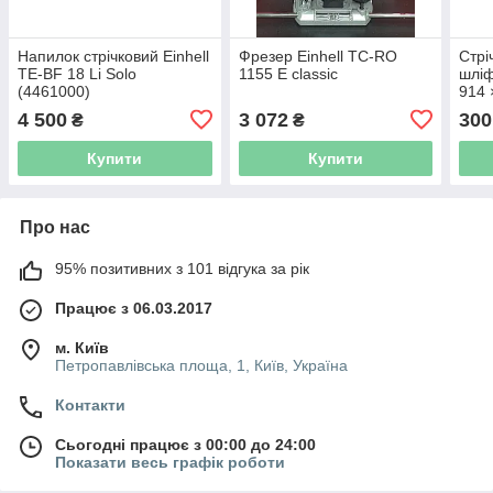
Напилок стрічковий Einhell
Фрезер Einhell TC-RO
Стрі
TE-BF 18 Li Solo
1155 E classic
шліф
(4461000)
914 
400
4 500
3 072
300
₴
₴
Купити
Купити
Про нас
95% позитивних з 101 відгука за рік
Працює з 06.03.2017
м. Київ
Петропавлівська площа, 1, Київ, Україна
Контакти
Сьогодні працює з 00:00 до 24:00
Показати весь графік роботи