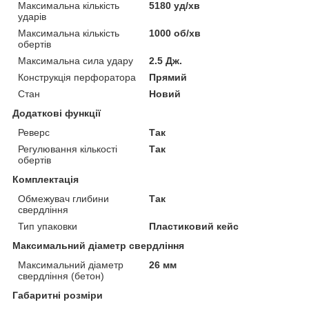
Максимальна кількість
5180 уд/хв
ударів
Максимальна кількість
1000 об/хв
обертів
Максимальна сила удару
2.5 Дж.
Конструкція перфоратора
Прямий
Стан
Новий
Додаткові функції
Реверс
Так
Регулювання кількості
Так
обертів
Комплектація
Обмежувач глибини
Так
свердління
Тип упаковки
Пластиковий кейс
Максимальний діаметр свердління
Максимальний діаметр
26 мм
свердління (бетон)
Габаритні розміри