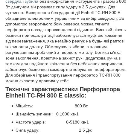
свердла
і
зубила
без використання інструментів і разом з 800
Вт двигуном він розвиває силу удару в 2.5 джоулях. Для
чутливого Виверження без ударної дії Einhell ТС-RH 800 E
обладнане електронним управлінням за вибір швидкості. За
допомогою зворотнього боку реверса можна тягнути
перфоратор назад з просвердленої відчинки. Високий рівень
безпеки при експлуатації забезпечується муфтою ковзання
від перевантаження, яка негайно реагує на будь- які раптові
заклинання долоту. Обмежувач глибини з плавним
регулюванням зроблений з твердого металу. Велика м’яка
зона захоплення, практична захист рук і додаткова ручка з
замком для надійного кріплення без небажаних викривлень
забезпечує безпечне і комфортне керування перфоратором.
Для зберігання і транспортування перфоратор TC-RH 800
можна скласти у практичну кейс
Технічні характеристики Перфоратора
Einhell TC-RH 800 E classic:
Міцність: 800 Вт
Швидкість зупинки: 0 1000 хв-1
Частота ударів: 0-5180 хв-1
Сила удару: 2.5 Дж