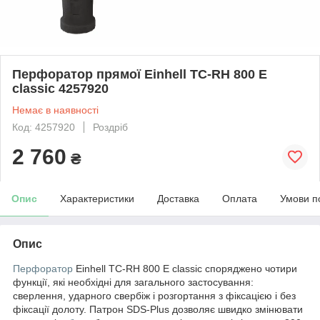
Перфоратор прямої Einhell TC-RH 800 E
classic 4257920
Немає в наявності
Код: 4257920
Роздріб
2 760
₴
Опис
Характеристики
Доставка
Оплата
Умови п
Опис
Перфоратор
Einhell TC-RH 800 E classic споряджено чотири
функції, які необхідні для загального застосування:
сверлення, ударного свербіж і розгортання з фіксацією і без
фіксації долоту. Патрон SDS-Plus дозволяє швидко змінювати