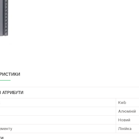
РИСТИКИ
І АТРИБУТИ
к
Kwb
Алюміній
Новий
рументу
Лінійка
ТИ