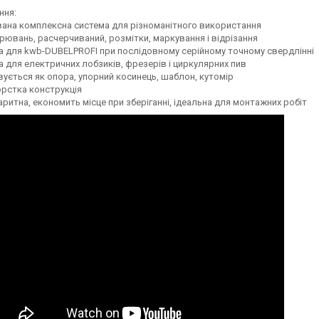
ння:
вана комплексна система для різноманітного використання
рювань, расчерчиваний, розмітки, маркування і відрізання
а для kwb-DUBELPROFI при послідовному серійному точному свердлінні
 для електричних лобзиків, фрезерів і циркулярних пив
ується як опора, упорний косинець, шаблон, кутомір
орстка конструкція
ритна, економить місце при зберіганні, ідеальна для монтажних робіт