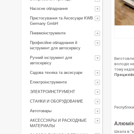
Насосне обладнання
Пристосування та Аксесуари KWB
Germany GmbH
Пневмоінструменти
Професійне обладнання й
інструмент для автосервісу
Ручний інструмент для
Виготовлен
автосервісу
володіє н
тому надзв
Садова техніка та аксесуари
Прецизійн
Електроінструменти
ЭЛЕКТРОИНСТРУМЕНТ
СТАНКИ И ОБОРУДОВАНИЕ
Республіки
Автотовары
АКСЕССУАРЫ И РАСХОДНЫЕ
Алюмін
МАТЕРИАЛЫ
Шкала в "