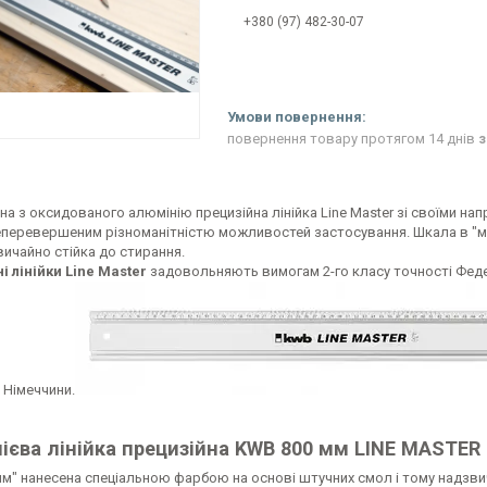
+380 (97) 482-30-07
повернення товару протягом 14 днів
з
а з оксидованого алюмінію прецизійна лінійка Line Master зі своїми на
еперевершеним різноманітністю можливостей застосування. Шкала в "мм
ичайно стійка до стирання.
і лінійки Line Master
задовольняють вимогам 2-го класу точності Феде
 Німеччини.
ієва лінійка прецизійна KWB 800 мм LINE MASTER
мм" нанесена спеціальною фарбою на основі штучних смол і тому надзви