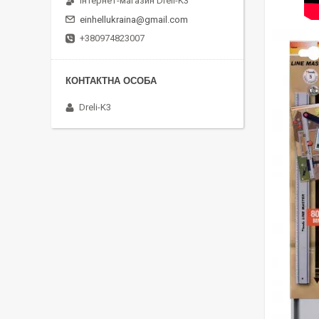
Інтернет-магазин Dreli-K3
einhellukraina@gmail.com
+380974823007
Dreli-K3