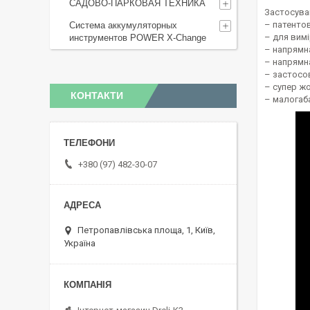
САДОВО-ПАРКОВАЯ ТЕХНИКА
Застосува
– патенто
Система аккумуляторных
– для вимі
инструментов POWER X-Change
– напрямн
– напрямна
– застосов
– супер ж
КОНТАКТИ
– малогаба
+380 (97) 482-30-07
Петропавлівська площа, 1, Київ,
Україна