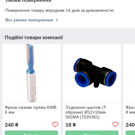
Умови повернення
Повернення товару впродовж 14 днів за домовленістю
Всі умови повернення
Подібні товари компанії
Фреза пазова пряма KWB
З'єднання цангові (T-
Фре
6 мм
образне) Ø12×10мм
8 м
SIGMA (7026361)
240
18
240
₴
₴