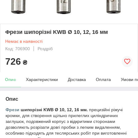
Фрези шипорізні KWB Ø 10, 12, 16 мм
Немає в наявності
Код: 706900
Роздріб
726
₴
Опис
Характеристики
Доставка
Оплата
Умови п
Опис
Фрези
шипорізні KWB Ø 10, 12, 16 мм.
прецизійні ріжучі
кромки, для створення щільно прилеглих циліндричних
заглушок, подовжений корпус з відкритими сторонами
дозволяють розрізати довгі пробки з легким видаленням,
особливо підходять для теслярських робіт при виготовленні