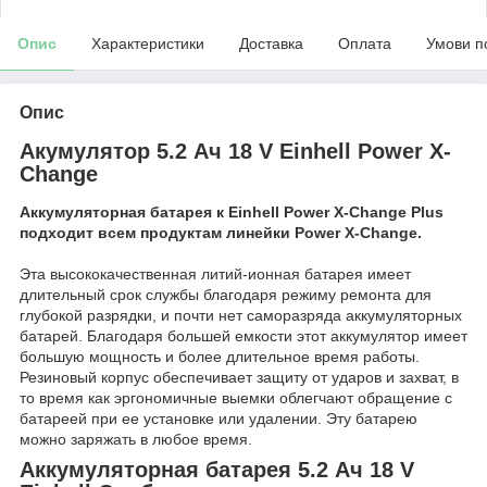
Опис
Характеристики
Доставка
Оплата
Умови п
Опис
Акумулятор 5.2 Ач 18 V Einhell Power X-
Change
Аккумуляторная батарея к Einhell Power X-Change Plus
подходит всем продуктам линейки Power X-Change.
Эта высококачественная литий-ионная батарея имеет
длительный срок службы благодаря режиму ремонта для
глубокой разрядки, и почти нет саморазряда аккумуляторных
батарей. Благодаря большей емкости этот аккумулятор имеет
большую мощность и более длительное время работы.
Резиновый корпус обеспечивает защиту от ударов и захват, в
то время как эргономичные выемки облегчают обращение с
батареей при ее установке или удалении. Эту батарею
можно заряжать в любое время.
Аккумуляторная батарея 5.2 Ач 18 V