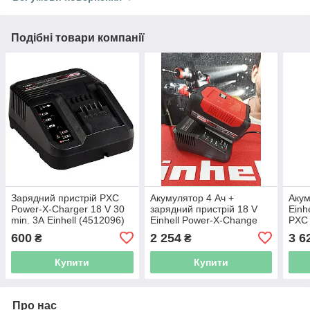
Подібні товари компанії
Зарядний пристрій PXC
Акумулятор 4 Ач +
Акум
Power-X-Charger 18 V 30
зарядний пристрій 18 V
Einh
min. 3А Einhell (4512096)
Einhell Power-X-Change
PXC
[4512042]
600
2 254
3 6
₴
₴
Купити
Купити
Про нас