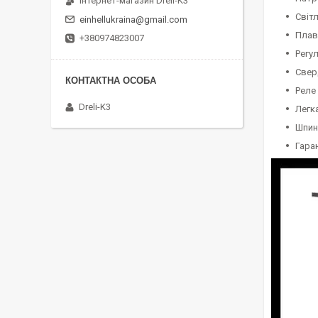
Інтернет-магазин Dreli-K3
Світ
einhellukraina@gmail.com
Плав
+380974823007
Регу
Свер
Реле
Dreli-K3
Легк
Шпин
Гаран