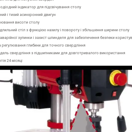
лодіодний індикатор для підсвічування столу
ний і тихий асинхронний двигун
лювання висоти столу
длильний стіл з функцією нахилу і повороту і збільшення ширини столу
 аварійної зупинки і захист шпинделя для забезпечення безпеки користу
а регулювання глибини для точного свердління
дель свердління з підшипниками для довготривалого використання
тія 24 місяці