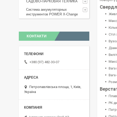
САДОВО-ПАРКОВАЯ ТЕХНИКА
Свердли
Система аккумуляторных
Живле
инструментов POWER X-Change
Макс.
Кільк
Стіл 
КОНТАКТИ
Вузо
Діаме
Виліт
Макс
+380 (97) 482-30-07
Вага 
Вага 
Розмі
Петропавлівська площа, 1, Київ,
Верстат
Україна
Плав
РК-д
Патр
Патр