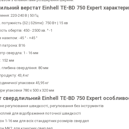
льний верстат Einhell TE-BD 750 Expert характер
ння: 220-240 В | 50 Гц
 потужність (S2 | S2time): 750 Вт | 15 хв
ість обертів: 450 - 2500 хв. ^ -1
з нахилом: -45 ° - +45 °
л патрона: B16
тр свердла: 1 - 16 мм
: 152 мм
. глибина свердління: 80 мм
продукту: 43,4 кг
одиничної упаковки 45,95 кг
ри упаковки 780 х 500 х 320 мм
 свердлильний Einhell TE-BD 750 Expert особливос
не регулювання швидкості, регулювання без інструментів
исплей для відображення поточної швидкості
он 1-16 мм для всіх стандартних розмірів свердел
он MK2 для конусних свердел