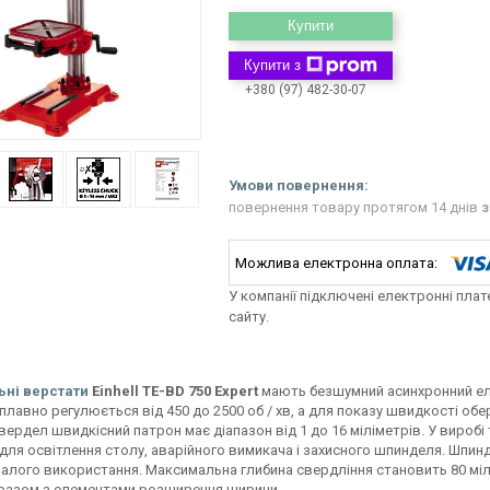
Купити
Купити з
+380 (97) 482-30-07
повернення товару протягом 14 днів
з
У компанії підключені електронні пла
сайту.
ьні верстати
Einhell TE-BD 750 Expert
мають безшумний асинхронний ел
лавно регулюється від 450 до 2500 об / хв, а для показу швидкості обе
вердел швидкісний патрон має діапазон від 1 до 16 міліметрів. У вироб
для освітлення столу, аварійного вимикача і захисного шпинделя. Шпи
лого використання. Максимальна глибина свердління становить 80 мілім
разом з елементами розширення ширини.