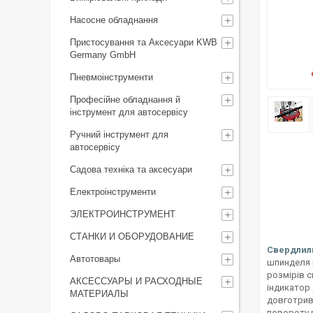
Насосне обладнання
Пристосування та Аксесуари KWB
Germany GmbH
Пневмоінструменти
Професійне обладнання й
інструмент для автосервісу
Ручний інструмент для
автосервісу
Садова техніка та аксесуари
Електроінструменти
ЭЛЕКТРОИНСТРУМЕНТ
СТАНКИ И ОБОРУДОВАНИЕ
Свердлил
Автотовары
шпинделя п
розмірів с
АКСЕССУАРЫ И РАСХОДНЫЕ
індикатор 
МАТЕРИАЛЫ
довготрива
повороту 