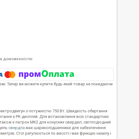
а домовленістю
тежі. Тепер ви можете купити будь-який товар не покидаючи
ектродвигун з потужністю 750 Вт. Швидкість обертання
ртання є РК-дисплей. Для встановлення всіх стандартних
і також є патрон MK2 для конусних свердел, світлодіодний
ндель
свердла
має шарикопідшипники для забезпечення
етрів. Стіл регулюється по висоті і має функцію нахилу і