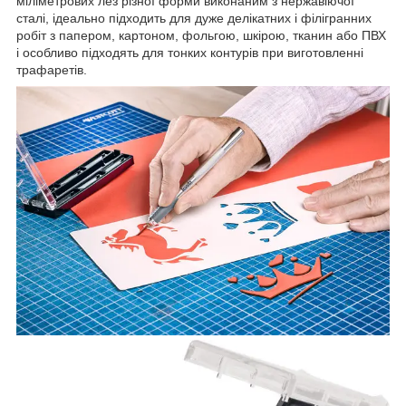
міліметрових лез різної форми виконаним з нержавіючої
сталі, ідеально підходить для дуже делікатних і філігранних
робіт з папером, картоном, фольгою, шкірою, тканин або ПВХ
і особливо підходять для тонких контурів при виготовленні
трафаретів.